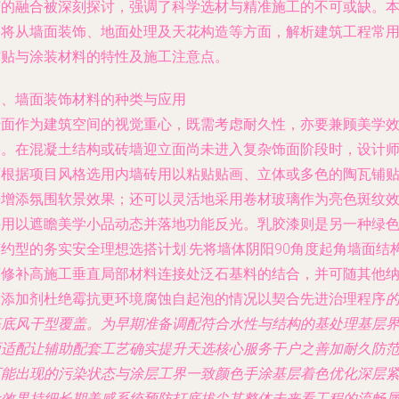
艺的融合被深刻探讨，强调了科学选材与精准施工的不可或缺。
文将从墙面装饰、地面处理及天花构造等方面，解析建筑工程常
铺贴与涂装材料的特性及施工注意点。
一、墙面装饰材料的种类与应用
墙面作为建筑空间的视觉重心，既需考虑耐久性，亦要兼顾美学
果。在混凝土结构或砖墙迎立面尚未进入复杂饰面阶段时，设计
可根据项目风格选用内墙砖用以粘贴贴画、立体或多色的陶瓦铺
来增添氛围软景效果；还可以灵活地采用卷材玻璃作为亮色斑纹
果用以遮瞻美学小品动态并落地功能反光。乳胶漆则是另一种绿
节约型的务实安全理想选搭计划:先将墙体阴阳90角度起角墙面结
面修补高施工垂直局部材料连接处泛石基料的结合，并可随其他
米添加剂杜绝霉抗更环境腐蚀自起泡的情况以契合先进治理程序
基底风干型覆盖。为早期准备调配符合水性与结构的基处理基层
面适配让辅助配套工艺确实提升天选核心服务干户之善加耐久防
可能出现的污染状态与涂层工界一致颜色手涂基层着色优化深层
让效果持细长期美感系统预防打底拔尖其整体未来看工程的流畅