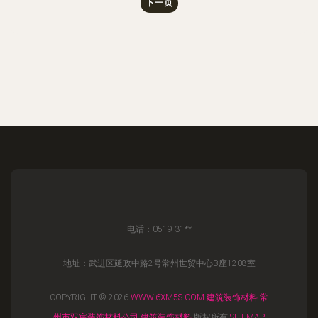
下一页
电话：0519-31**
地址：武进区延政中路2号常州世贸中心B座1208室
COPYRIGHT © 2026
WWW.6XM5S.COM
建筑装饰材料
常
州市双宸装饰材料公司
建筑装饰材料
版权所有
SITEMAP