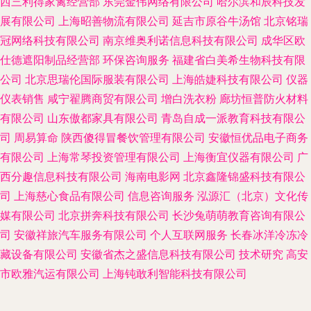
西三利得家禽经营部
东莞金伟网络有限公司
哈尔滨和辰科技发
展有限公司
上海昭善物流有限公司
延吉市原谷牛汤馆
北京铭瑞
冠网络科技有限公司
南京维奥利诺信息科技有限公司
成华区欧
仕德遮阳制品经营部
环保咨询服务
福建省白美希生物科技有限
公司
北京思瑞伦国际服装有限公司
上海皓婕科技有限公司
仪器
仪表销售
咸宁翟腾商贸有限公司
增白洗衣粉
廊坊恒普防火材料
有限公司
山东傲都家具有限公司
青岛自成一派教育科技有限公
司
周易算命
陕西傻得冒餐饮管理有限公司
安徽恒优品电子商务
有限公司
上海常琴投资管理有限公司
上海衡宜仪器有限公司
广
西分趣信息科技有限公司
海南电影网
北京鑫隆锦盛科技有限公
司
上海慈心食品有限公司
信息咨询服务
泓源汇（北京）文化传
媒有限公司
北京拼奔科技有限公司
长沙兔萌萌教育咨询有限公
司
安徽祥旅汽车服务有限公司
个人互联网服务
长春冰洋冷冻冷
藏设备有限公司
安徽省杰之盛信息科技有限公司
技术研究
高安
市欧雅汽运有限公司
上海钝敢利智能科技有限公司