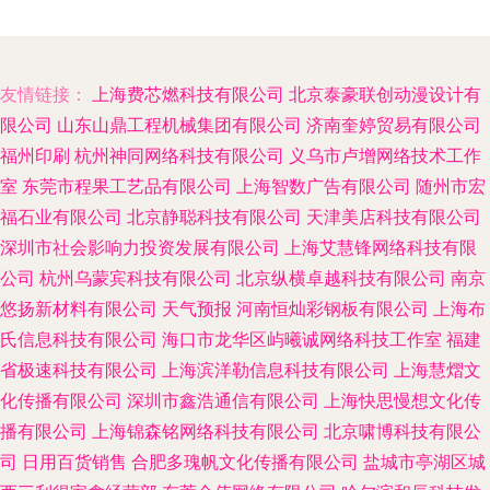
友情链接：
上海费芯燃科技有限公司
北京泰豪联创动漫设计有
限公司
山东山鼎工程机械集团有限公司
济南奎婷贸易有限公司
福州印刷
杭州神同网络科技有限公司
义乌市卢增网络技术工作
室
东莞市程果工艺品有限公司
上海智数广告有限公司
随州市宏
福石业有限公司
北京静聪科技有限公司
天津美店科技有限公司
深圳市社会影响力投资发展有限公司
上海艾慧锋网络科技有限
公司
杭州乌蒙宾科技有限公司
北京纵横卓越科技有限公司
南京
悠扬新材料有限公司
天气预报
河南恒灿彩钢板有限公司
上海布
氏信息科技有限公司
海口市龙华区屿曦诚网络科技工作室
福建
省极速科技有限公司
上海滨洋勒信息科技有限公司
上海慧熠文
化传播有限公司
深圳市鑫浩通信有限公司
上海快思慢想文化传
播有限公司
上海锦森铭网络科技有限公司
北京啸博科技有限公
司
日用百货销售
合肥多瑰帆文化传播有限公司
盐城市亭湖区城